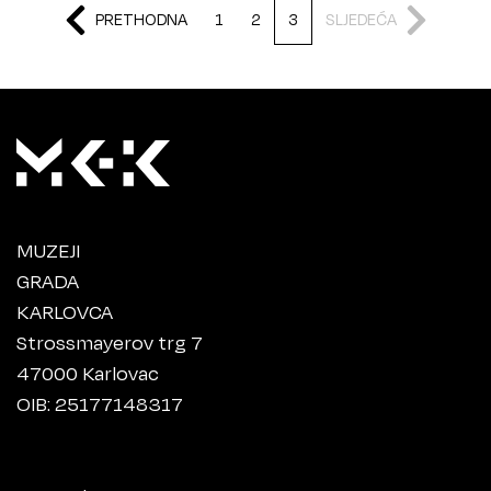
PRETHODNA
1
2
3
SLJEDEĆA
MUZEJI
GRADA
KARLOVCA
Strossmayerov trg 7
47000 Karlovac
OIB: 25177148317