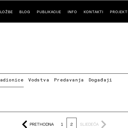
ZLOŽBE
BLOG
PUBLIKACIJE
INFO
KONTAKTI
PROJEKT
Radionice
Vodstva
Predavanja
Događaji
PRETHODNA
1
2
SLJEDEĆA