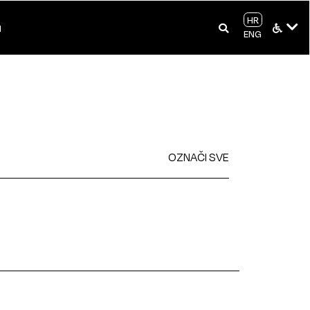
HR
I
ENG
OZNAČI SVE