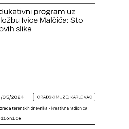
dukativni program uz
zložbu Ivice Malčića: Sto
ovih slika
8/05/2024
GRADSKI MUZEJ KARLOVAC
adionice