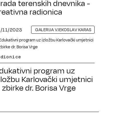
zrada terenskih dnevnika -
reativna radionica
2/11/2023
GALERIJA VJEKOSLAV KARAS
adionice
dukativni program uz
zložbu Karlovački umjetnici
z zbirke dr. Borisa Vrge