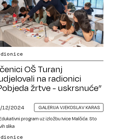
adionice
čenici OŠ Turanj
udjelovali na radionici
Pobjeda žrtve - uskrsnuće”
8/12/2024
GALERIJA VJEKOSLAV KARAS
adionice