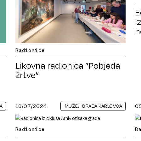
E
i
n
Radionice
Likovna radionica ”Pobjeda
žrtve”
16/07/2024
0
A
MUZEJI GRADA KARLOVCA
Radionice
R