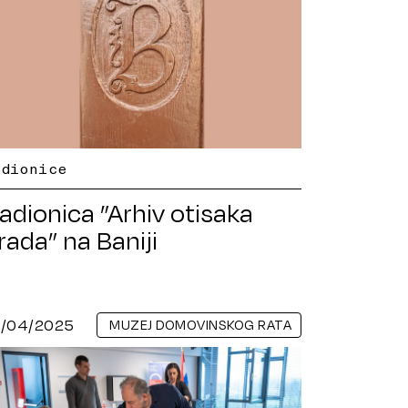
adionice
adionica ”Arhiv otisaka
rada” na Baniji
6/04/2025
MUZEJ DOMOVINSKOG RATA