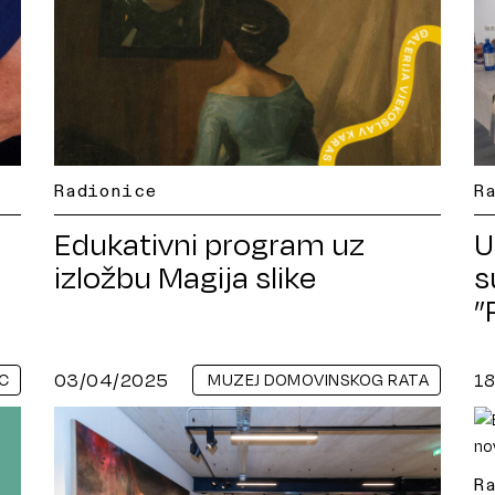
Radionice
R
Edukativni program uz
U
izložbu Magija slike
s
”
03/04/2025
1
C
MUZEJ DOMOVINSKOG RATA
R