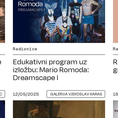
Radionice
R
e
Edukativni program uz
R
izložbu: Mario Romoda:
g
Dreamscape I
12/05/2025
1
C
GALERIJA VJEKOSLAV KARAS