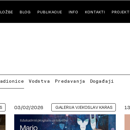
ZLOŽBE
BLOG
PUBLIKACIJE
INFO
KONTAKTI
PROJEKT
Radionice
Vodstva
Predavanja
Događaji
03/02/2026
1
S
GALERIJA VJEKOSLAV KARAS