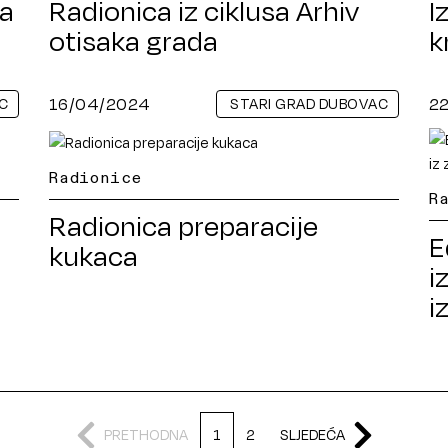
pa
Radionica iz ciklusa Arhiv
I
otisaka grada
k
16/04/2024
2
C
STARI GRAD DUBOVAC
Radionice
R
Radionica preparacije
E
kukaca
i
i
PRETHODNA
1
2
SLJEDEĆA