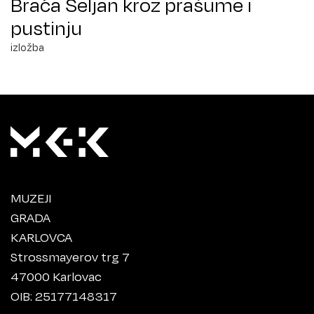
Braća Seljan kroz prašume i
pustinju
izložba
MUZEJI
GRADA
KARLOVCA
Strossmayerov trg 7
47000 Karlovac
OIB: 25177148317