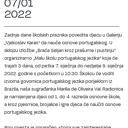
07/01
2022
Zadnje dane školskih praznika povedite djecu u Galeriju
„Vjekoslav Karas“ da nauče osnove portugalskog. U
sklopu izložbe „Braća Seljan kroz prašume i pustinju“
organiziramo „Malu školu portugalskog jezika“ koja će
trajati 3 dana, od petka 7. siječnja do nedjelje 9. siječnja
2022. godine s početkom u 10:30. Školicu će voditi
izvorna govornica portugalskog jezika porijeklom iz
Brazila, naša sugrađanka Marilia de Oliveira Val. Radionica
je namijenjena djeci od 1. do 4. razreda osnovne škole,
a kroz pjesmice, brojalice i igre djeca će naučiti osnove
portugalskog jezika.
Broj mjesta je ograničen, stoga sve zainteresirane