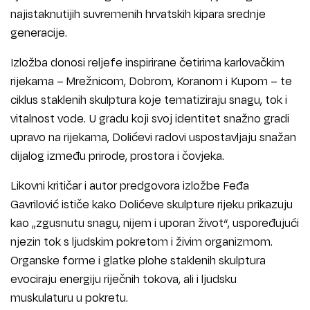
najistaknutijih suvremenih hrvatskih kipara srednje
generacije.
Izložba donosi reljefe inspirirane četirima karlovačkim
rijekama – Mrežnicom, Dobrom, Koranom i Kupom – te
ciklus staklenih skulptura koje tematiziraju snagu, tok i
vitalnost vode. U gradu koji svoj identitet snažno gradi
upravo na rijekama, Dolićevi radovi uspostavljaju snažan
dijalog između prirode, prostora i čovjeka.
Likovni kritičar i autor predgovora izložbe Feđa
Gavrilović ističe kako Dolićeve skulpture rijeku prikazuju
kao „zgusnutu snagu, nijem i uporan život“, uspoređujući
njezin tok s ljudskim pokretom i živim organizmom.
Organske forme i glatke plohe staklenih skulptura
evociraju energiju riječnih tokova, ali i ljudsku
muskulaturu u pokretu.