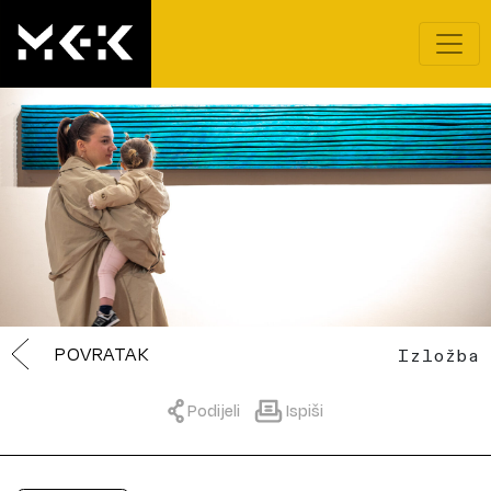
POVRATAK
Izložba
Podijeli
Ispiši