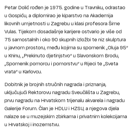
Petar Dolić rođen je 1975. godine u Travniku, odrastao
u Gospiću, a diplomirao je kiparstvo na Akademija
likovnih umjetnosti u Zagrebu u klasi profesora Šime
Vulas. Tijekom dosadašnje karijere ostvario je više od
75 samostalnih i oko 90 skupnih izložbi te niz skulptura
u javnom prostoru, među kojima su spomenik „Oluja 95“
u Kninu, „Prekinuto djetinjstvo“ u Slavonskom Brodu,
„Spomenik pomorcu i pomorstvu“ u Rijeci te „Sveta
vrata“ u Karlovcu.
Dobitnik je brojnih stručnih nagrada i priznanja,
uključujući Rektorovu nagradu Sveučilišta u Zagrebu,
prvu nagradu na Hrvatskom trijenalu akvarela i nagradu
Galerije Forum. Član je HDLU i HZSU, a njegova djela
nalaze se u muzejskim zbirkama i privatnim kolekcijama
u Hrvatskoj i inozemstvu.