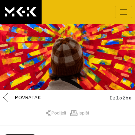
POVRATAK
Izložba
Podijeli
Ispiši