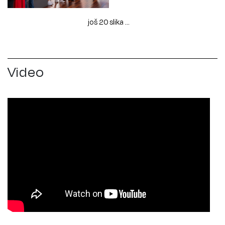
još 20 slika ...
Video