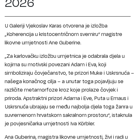
2026
U Galeriji Vjekoslav Karas otvorena je izložba
„Koherencija u kristocentričnom svemiru“ magistre
likovne umjetnosti Ane Guberine.
„Za karlovačku izložbu umjetnica je odabrala djela u
kojima su motivski povezani Adam i Eva, koji
simboliziraju čovječanstvo, te prizori Muke i Uskrsnuća –
našega konačnog cilja – a unutar toga pojavljuju se
različite metamorfoze kroz koje prolaze čovjek i
priroda. Apstraktni prizori Adama i Eve, Puta u Emaus i
Uskrsnuća ubrajaju se među najbolja djela toga žanra u
suvremenom hrvatskom sakralnom prostoru“, istaknula
je povjesničarka umjetnosti Iva Körbler.
Ana Guberina, magistra likovne umjetnosti, živi i radi u