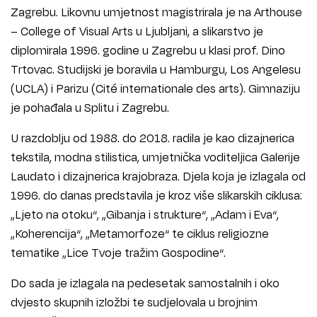
Zagrebu. Likovnu umjetnost magistrirala je na Arthouse
– College of Visual Arts u Ljubljani, a slikarstvo je
diplomirala 1996. godine u Zagrebu u klasi prof. Dino
Trtovac. Studijski je boravila u Hamburgu, Los Angelesu
(UCLA) i Parizu (Cité internationale des arts). Gimnaziju
je pohađala u Splitu i Zagrebu.
U razdoblju od 1988. do 2018. radila je kao dizajnerica
tekstila, modna stilistica, umjetnička voditeljica Galerije
Laudato i dizajnerica krajobraza. Djela koja je izlagala od
1996. do danas predstavila je kroz više slikarskih ciklusa:
„Ljeto na otoku“, „Gibanja i strukture“, „Adam i Eva“,
„Koherencija“, „Metamorfoze“ te ciklus religiozne
tematike „Lice Tvoje tražim Gospodine“.
Do sada je izlagala na pedesetak samostalnih i oko
dvjesto skupnih izložbi te sudjelovala u brojnim