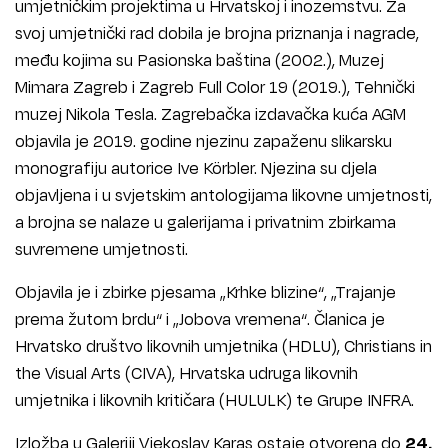
umjetničkim projektima u Hrvatskoj i inozemstvu. Za
svoj umjetnički rad dobila je brojna priznanja i nagrade,
među kojima su Pasionska baština (2002.), Muzej
Mimara Zagreb i Zagreb Full Color 19 (2019.), Tehnički
muzej Nikola Tesla. Zagrebačka izdavačka kuća AGM
objavila je 2019. godine njezinu zapaženu slikarsku
monografiju autorice Ive Körbler. Njezina su djela
objavljena i u svjetskim antologijama likovne umjetnosti,
a brojna se nalaze u galerijama i privatnim zbirkama
suvremene umjetnosti.
Objavila je i zbirke pjesama „Krhke blizine“, „Trajanje
prema žutom brdu“ i „Jobova vremena“. Članica je
Hrvatsko društvo likovnih umjetnika (HDLU), Christians in
the Visual Arts (CIVA), Hrvatska udruga likovnih
umjetnika i likovnih kritičara (HULULK) te Grupe INFRA.
Izložba u Galeriji Vjekoslav Karas ostaje otvorena do
24.