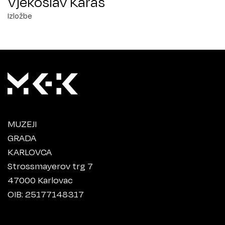
Vjekoslav Karas
Izložbe
MUZEJI
GRADA
KARLOVCA
Strossmayerov trg 7
47000 Karlovac
OIB: 25177148317