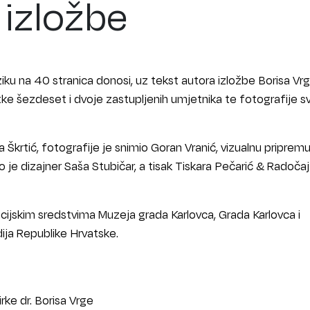
 izložbe
ku na 40 stranica donosi, uz tekst autora izložbe Borisa Vrg
e šezdeset i dvoje zastupljenih umjetnika te fotografije sv
a Škrtić, fotografije je snimio Goran Vranić, vizualnu pripremu
o je dizajner Saša Stubičar, a tisak Tiskara Pečarić & Radočaj 
ncijskim sredstvima Muzeja grada Karlovca, Grada Karlovca i
dija Republike Hrvatske.
irke dr. Borisa Vrge