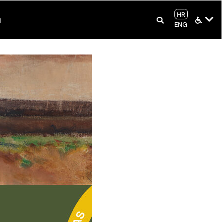
HR
I
ENG