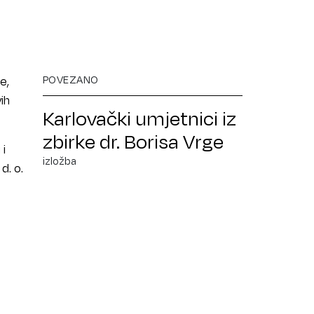
POVEZANO
e,
ih
Karlovački umjetnici iz
zbirke dr. Borisa Vrge
 i
izložba
d. o.