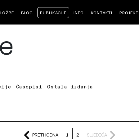
ZLOŽBE
BLOG
PUBLIKACIJE
INFO
KONTAKTI
PROJEKT
je
cije
Časopisi
Ostala izdanja
PRETHODNA
1
2
SLJEDEĆA