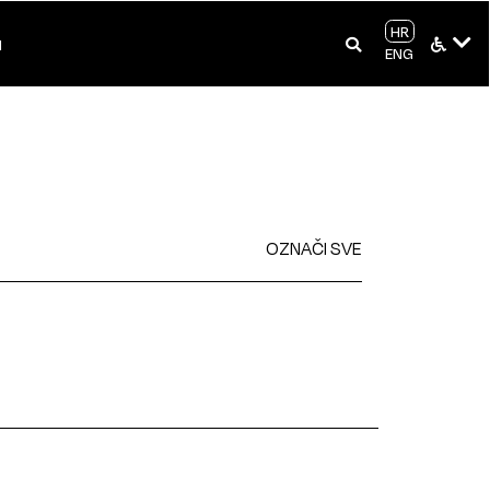
HR
I
ENG
OZNAČI SVE