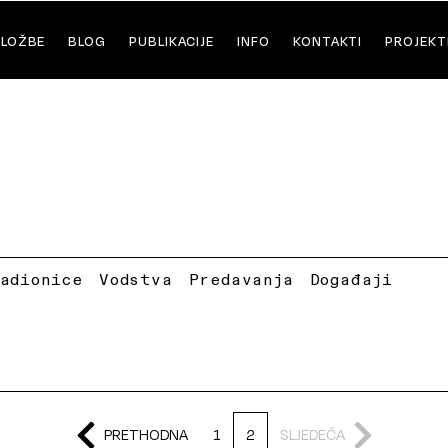
ZLOŽBE
BLOG
PUBLIKACIJE
INFO
KONTAKTI
PROJEKT
Radionice
Vodstva
Predavanja
Događaji
PRETHODNA
1
2
SLJEDEĆA