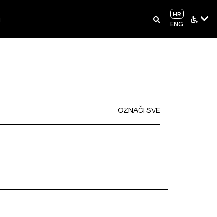
HR
I
ENG
OZNAČI SVE