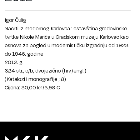
Igor Čulig
Nacrti iz modernog Karlovca : ostavština građevinske
tvrtke Nikole Marića u Gradskom muzeju Karlovac kao
osnova za pogled u modernističku izgradnju od 1923.
do 1946. godine
2012. g.
324 str., c/b, dvojezično (hrv./engl.)
(Katalozi i monografije ; 8)
Cijena: 30,00 kn/3,98 €