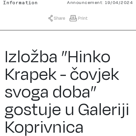
Announcement: 19/04/2024
Information
Share
Print
Izložba ”Hinko
Krapek - čovjek
svoga doba”
gostuje u Galeriji
Koprivnica