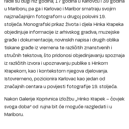
radili su dugi niz godina; 17 godina u Karlovcu i 39 godina
u Mariboru, pa ga i Karlovac i Maribor smatraju svojim
najznačajnijim fotografom u drugoj polovini 19.
stoljeća. Monografski prikaz života i djela Hinka Krapeka
objedinjuje informacije iz arhivskog gradiva, muzejske
građe i dokumentacije, novinskih napisa i drugih oblika
tiskane građe iz vremena te različitih znanstvenih i
stručnih tekstova, što pridonosi objedinjavanju spoznaja
iz različitih izvora i upoznavanju publike s Hinkom
Krapekom, kao i kontekstom njegova djelovanja.
Istovremeno, pozicionira Karlovac kao jedan od
značajnih centara u povijesti fotografije 19. stoljeća.
Nakon Galerije Koprivnica izložbu „Hinko Krapek – čovjek
svoga doba“ od rujna bit će moguće razgledati i u
Mariboru.