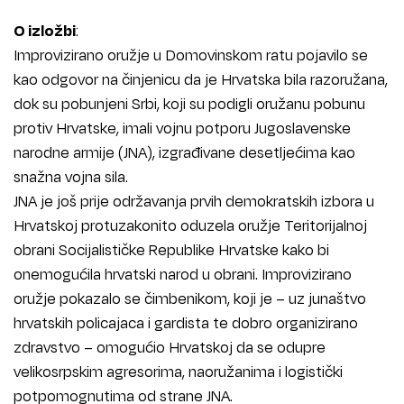
O izložbi
:
Improvizirano oružje u Domovinskom ratu pojavilo se
kao odgovor na činjenicu da je Hrvatska bila razoružana,
dok su pobunjeni Srbi, koji su podigli oružanu pobunu
protiv Hrvatske, imali vojnu potporu Jugoslavenske
narodne armije (JNA), izgrađivane desetljećima kao
snažna vojna sila.
JNA je još prije održavanja prvih demokratskih izbora u
Hrvatskoj protuzakonito oduzela oružje Teritorijalnoj
obrani Socijalističke Republike Hrvatske kako bi
onemogućila hrvatski narod u obrani. Improvizirano
oružje pokazalo se čimbenikom, koji je – uz junaštvo
hrvatskih policajaca i gardista te dobro organizirano
zdravstvo – omogućio Hrvatskoj da se odupre
velikosrpskim agresorima, naoružanima i logistički
potpomognutima od strane JNA.