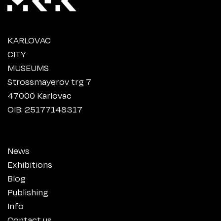
KARLOVAC
CITY
MUSEUMS
Strossmayerov trg 7
47000 Karlovac
OIB: 25177148317
News
Exhibitions
Blog
Publishing
Info
Contact us