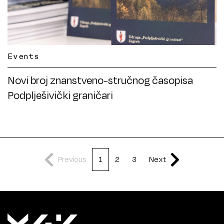
Events
Novi broj znanstveno-stručnog časopisa
Podplješivički graničari
Previous
1
2
3
Next