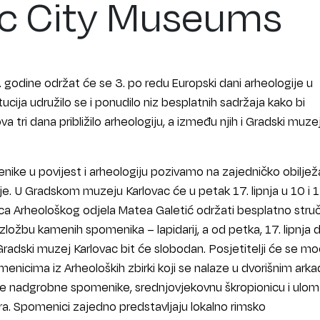
ac City Museums
. godine održat će se 3. po redu Europski dani arheologije u
ucija udružilo se i ponudilo niz besplatnih sadržaja kako bi
ova tri dana približilo arheologiju, a između njih i Gradski muze
ljenike u povijest i arheologiju pozivamo na zajedničko obilje
e. U Gradskom muzeju Karlovac će u petak 17. lipnja u 10 i 1
sica Arheološkog odjela Matea Galetić održati besplatno stru
zložbu kamenih spomenika – lapidarij, a od petka, 17. lipnja 
u Gradski muzej Karlovac bit će slobodan. Posjetitelji će se mo
nicima iz Arheoloških zbirki koji se nalaze u dvorišnim ar
ke nadgrobne spomenike, srednjovjekovnu škropionicu i ulom
ra. Spomenici zajedno predstavljaju lokalno rimsko