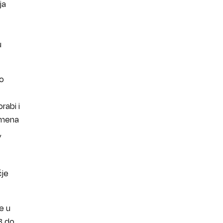
ja
u
 o
rabi i
kamena
,
čje
te u
8 do