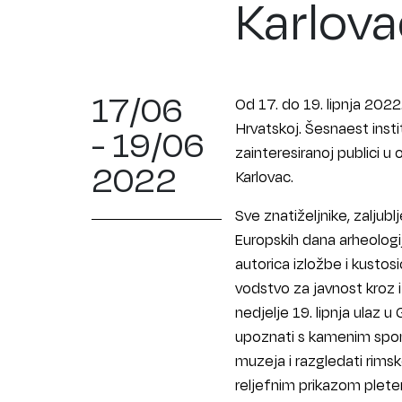
Karlov
17/06
Od 17. do 19. lipnja 2022
Hrvatskoj. Šesnaest instit
- 19/06
zainteresiranoj publici u 
2022
Karlovac.
Sve znatiželjnike, zaljub
Europskih dana arheologij
autorica izložbe i kusto
vodstvo za javnost kroz i
nedjelje 19. lipnja ulaz 
upoznati s kamenim spome
muzeja i razgledati rims
reljefnim prikazom plete