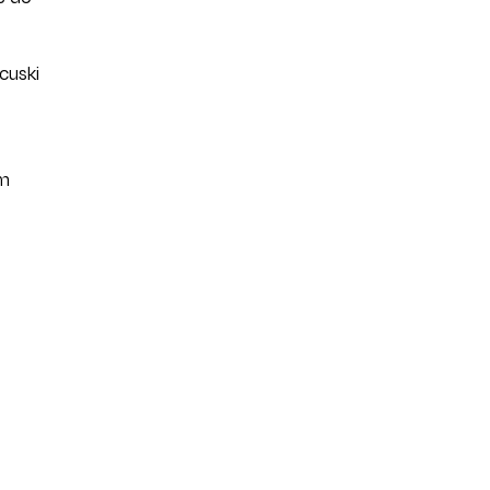
cuski
im