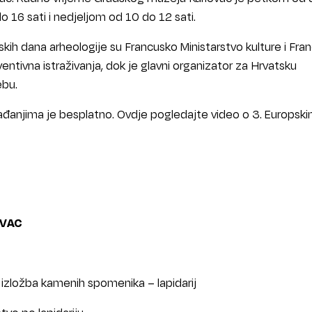
 16 sati i nedjeljom od 10 do 12 sati.
skih dana arheologije su Francusko Ministarstvo kulture i Fran
ventivna istraživanja, dok je glavni organizator za Hrvatsku
ebu.
đanjima je besplatno. Ovdje pogledajte video o 3. Europsk
OVAC
 i izložba kamenih spomenika – lapidarij