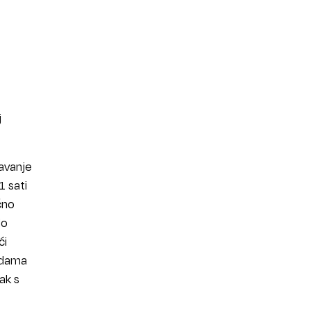
j
žavanje
1 sati
čno
do
ći
kadama
ak s