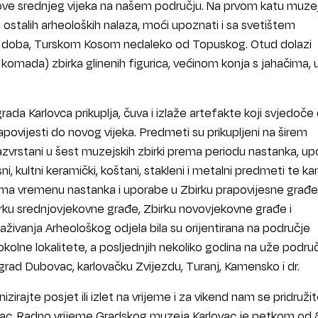
ove srednjeg vijeka na našem području. Na prvom katu muze
u ostalih arheoloških nalaza, moći upoznati i sa svetištem
g doba, Turskom Kosom nedaleko od Topuskog. Otud dolazi
komada) zbirka glinenih figurica, većinom konja s jahačima, 
rada Karlovca prikuplja, čuva i izlaže artefakte koji svjedoče
rapovijesti do novog vijeka. Predmeti su prikupljeni na širem
zvrstani u šest muzejskih zbirki prema periodu nastanka, upo
sni, kultni keramički, koštani, stakleni i metalni predmeti te 
rema vremenu nastanka i uporabe u Zbirku prapovijesne građe
irku srednjovjekovne građe, Zbirku novovjekovne građe i
aživanja Arheološkog odjela bila su orijentirana na područje
kolne lokalitete, a posljednjih nekoliko godina na uže podru
i grad Dubovac, karlovačku Zvijezdu, Turanj, Kamensko i dr.
izirajte posjet ili izlet na vrijeme i za vikend nam se pridruži
c. Radno vrijeme Gradskog muzeja Karlovac je petkom od 