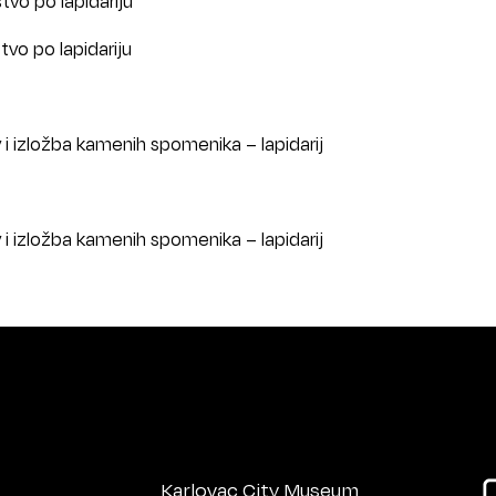
tvo po lapidariju
tvo po lapidariju
v i izložba kamenih spomenika – lapidarij
v i izložba kamenih spomenika – lapidarij
Karlovac City Museum