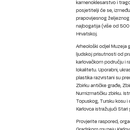
kamenoklesarstvo i trag
posjetitelji će se, izmeđ
prapovijesnog željezno
najbogatija (više od 500 
Hrvatskoj.
Arheološki odjel Muzeja g
ljudskoj prisutnosti od p
karlovačkom području i ra
lokalitetu. Uporabni, ukra
plastika razvrstani su p
Zbirku antičke građe, Zb
Numizmatičku zbirku. Istr
Topuskog, Tursku kosu i o
Karlovca istražujući Star
Provjerite raspored, organ
Gradskom muzeju Karlova