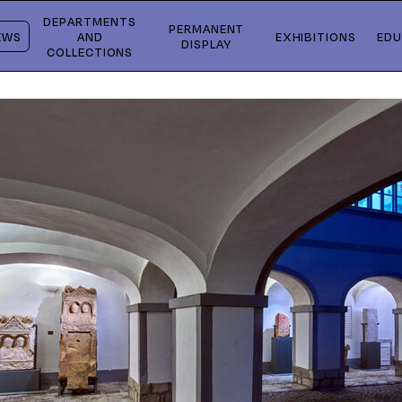
DEPARTMENTS
PERMANENT
EWS
AND
EXHIBITIONS
EDU
DISPLAY
COLLECTIONS