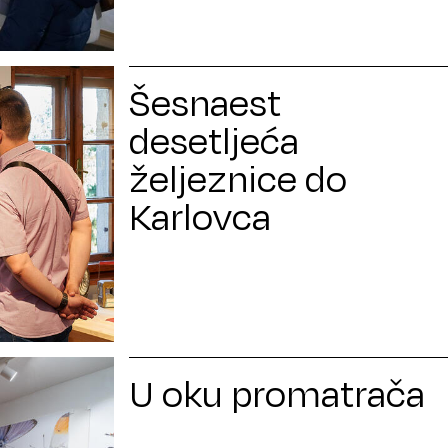
Šesnaest
desetljeća
željeznice do
Karlovca
U oku promatrača