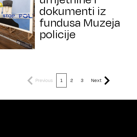
dokumenti iz
fundusa Muzeja
policije
Previous
1
2
3
Next