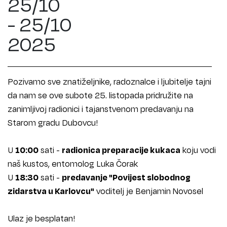
25/10
- 25/10
2025
Pozivamo sve znatiželjnike, radoznalce i ljubitelje tajni
da nam se ove subote 25. listopada pridružite na
zanimljivoj radionici i tajanstvenom predavanju na
Starom gradu Dubovcu!
U
10:00
sati -
radionica preparacije kukaca
koju vodi
naš kustos, entomolog Luka Čorak
U
18:30
sati -
predavanje "Povijest slobodnog
zidarstva u Karlovcu"
voditelj je Benjamin Novosel
Ulaz je besplatan!