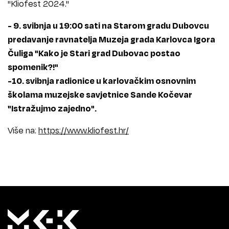
"Kliofest 2024."
- 9. svibnja u 19:00 sati na Starom gradu Dubovcu
predavanje ravnatelja Muzeja grada Karlovca Igora
Čuliga "Kako je Stari grad Dubovac postao
spomenik?!"
-10. svibnja radionice u karlovačkim osnovnim
školama muzejske savjetnice Sande Kočevar
"Istražujmo zajedno".
Više na:
https://www.kliofest.hr/