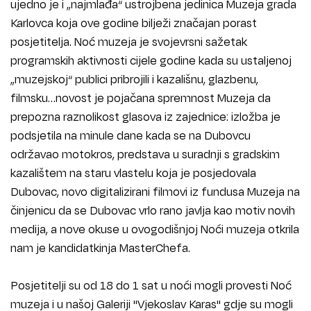
ujedno je i „najmlađa“ ustrojbena jedinica Muzeja grada
Karlovca koja ove godine bilježi značajan porast
posjetitelja. Noć muzeja je svojevrsni sažetak
programskih aktivnosti cijele godine kada su ustaljenoj
„muzejskoj“ publici pribrojili i kazališnu, glazbenu,
filmsku…novost je pojačana spremnost Muzeja da
prepozna raznolikost glasova iz zajednice: izložba je
podsjetila na minule dane kada se na Dubovcu
održavao motokros, predstava u suradnji s gradskim
kazalištem na staru vlastelu koja je posjedovala
Dubovac, novo digitalizirani filmovi iz fundusa Muzeja na
činjenicu da se Dubovac vrlo rano javlja kao motiv novih
medija, a nove okuse u ovogodišnjoj Noći muzeja otkrila
nam je kandidatkinja MasterChefa.
Posjetitelji su od 18 do 1 sat u noći mogli provesti Noć
muzeja i u našoj Galeriji "Vjekoslav Karas" gdje su mogli