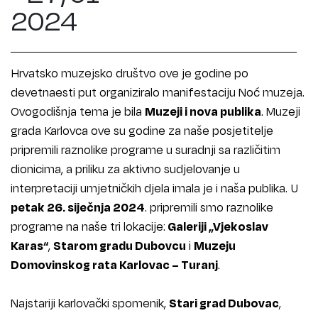
2024
Hrvatsko muzejsko društvo ove je godine po
devetnaesti put organiziralo manifestaciju Noć muzeja.
Ovogodišnja tema je bila
Muzeji i nova publika
. Muzeji
grada Karlovca ove su godine za naše posjetitelje
pripremili raznolike programe u suradnji sa različitim
dionicima, a priliku za aktivno sudjelovanje u
interpretaciji umjetničkih djela imala je i naša publika. U
petak 26. siječnja 2024
. pripremili smo raznolike
programe na naše tri lokacije:
Galeriji „Vjekoslav
Karas“
,
Starom gradu Dubovcu
i
Muzeju
Domovinskog rata Karlovac – Turanj
.
Najstariji karlovački spomenik,
Stari grad Dubovac
,