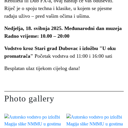
Rebilleta ili Dub FX-a, ovaj nastup će vas oduševiti.
Riječ je o spoju techna i klasike, u kojem se pjesme
rađaju uživo – pred vašim očima i ušima.
Nedjelja, 18. svibnja 2025. Međunarodni dan muzeja
Radno vrijeme: 10.00 – 20:00
Vodstvo kroz Stari grad Dubovac i izložbu "U oku
promatrača"
Početak vodstva od 11:00 i 16:00 sati
Besplatan ulaz tijekom cijelog dana!
Photo gallery