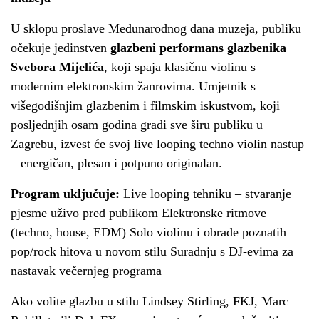
U sklopu proslave Međunarodnog dana muzeja, publiku
očekuje jedinstven
glazbeni performans glazbenika
Svebora Mijelića
, koji spaja klasičnu violinu s
modernim elektronskim žanrovima. Umjetnik s
višegodišnjim glazbenim i filmskim iskustvom, koji
posljednjih osam godina gradi sve širu publiku u
Zagrebu, izvest će svoj live looping techno violin nastup
– energičan, plesan i potpuno originalan.
Program uključuje:
Live looping tehniku – stvaranje
pjesme uživo pred publikom Elektronske ritmove
(techno, house, EDM) Solo violinu i obrade poznatih
pop/rock hitova u novom stilu Suradnju s DJ-evima za
nastavak večernjeg programa
Ako volite glazbu u stilu Lindsey Stirling, FKJ, Marc