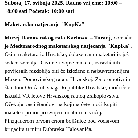
Subota, 17. svibnja 2025. Radno vrijeme: 10:00 –
18:00 sati Početak: 10:00 sati
Maketarsko natjecanje "KupKa"
Muzej Domovinskog rata Karlovac – Turanj
, domaćin
je
Međunarodnog maketarskog natjecanja "KupKa"
.
Osim maketara iz Hrvatske, dolaze nam maketari iz još
sedam zemalja. Civilne i vojne makete, iz različitih
povijesnih razdoblja biti će izložene u najsuvremenijem
Muzeju Domovinskog rata u Hrvatskoj. Za promotivnim
štandom Oružanih snaga Republike Hrvatske, moći ćete
iskusiti VR letove Hrvatskog ratnog zrakoplovstva.
Očekuju vas i štandovi na kojima ćete moći kupiti
makete i pribor po svojem odabiru te vožnja
Pinzgauerom prvom crtom bojišnice pod vodstvom
brigadira u miru Dubravka Halovanića.