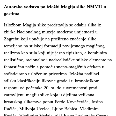
Autorsko vodstvo po izložbi Magija slike NMMU u
gostima
Izložbom Magija slike predstavlja se odabir slika iz
zbirke Nacionalnog muzeja moderne umjetnosti u
Zagrebu koji upućuje na prošireno značenje slike
temeljeno na stilskoj formaciji povijesnoga magičnog
realizma kao stila koji nije jasno tipiziran, a kombinira
realistične, racionalne i nadrealističke stilske elemente na
fantastičan način s pomoću sneno-magičnih efekata u
sofisticirano usloženim prizorima. Izložba nadilazi
stilsku klasifikaciju likovne građe i u kronološkom
rasponu od početaka 20. st. do suvremenosti prati
zatravljenu magiju slike koja u djelima velikana
hrvatskog slikarstva poput Ferde Kovačevića, Josipa
Račića, Milivoja Uzelca, Ljube Babića, Vladimira
Becića, Vladimira Varlaja, ali i Ivana Lackovića Croate,