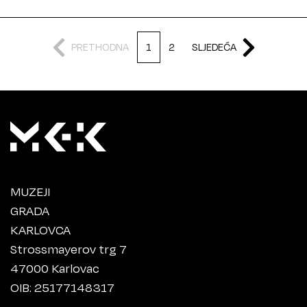
PRETHODNA
1
2
SLJEDEĆA
MUZEJI
GRADA
KARLOVCA
Strossmayerov trg 7
47000 Karlovac
OIB: 25177148317