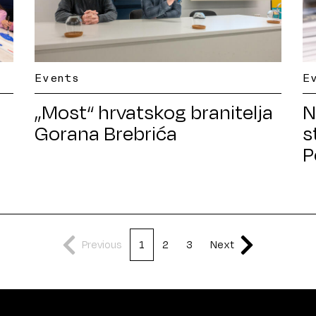
Events
E
a
„Most“ hrvatskog branitelja
N
Gorana Brebrića
s
P
Previous
1
2
3
Next