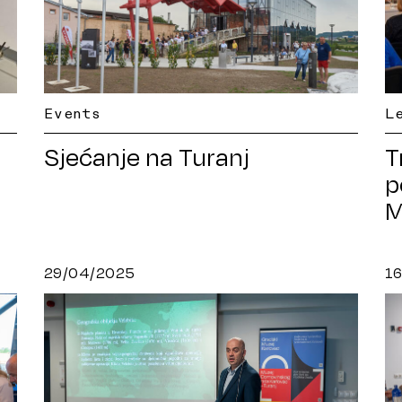
Events
L
Sjećanje na Turanj
T
p
M
K
29/04/2025
1