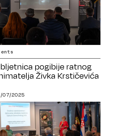
vents
bljetnica pogibije ratnog
nimatelja Živka Krstičevića
0/07/2025