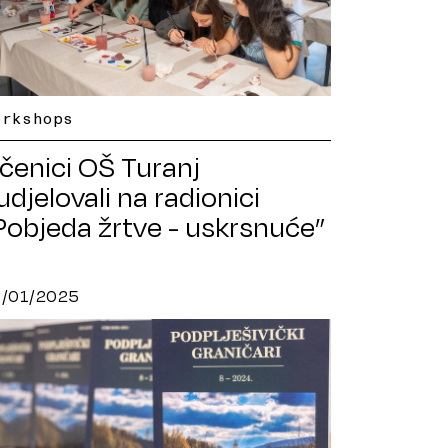
orkshops
čenici OŠ Turanj
udjelovali na radionici
Pobjeda žrtve - uskrsnuće”
7/01/2025