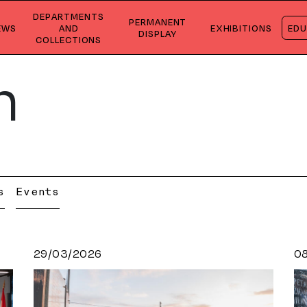
DEPARTMENTS
PERMANENT
EWS
AND
EXHIBITIONS
EDU
DISPLAY
COLLECTIONS
n
s
Events
29/03/2026
0