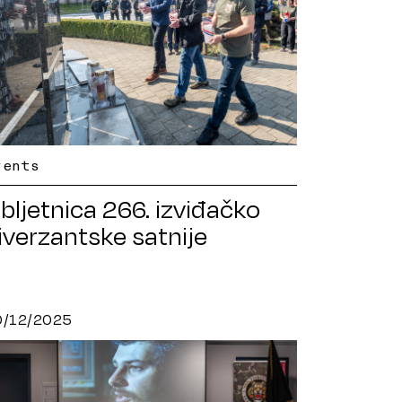
vents
bljetnica 266. izviđačko
iverzantske satnije
0/12/2025