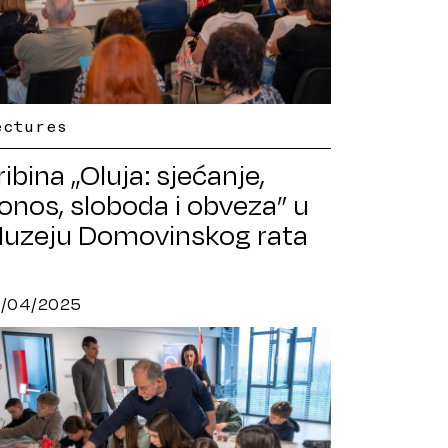
ectures
ribina „Oluja: sjećanje,
onos, sloboda i obveza” u
uzeju Domovinskog rata
arlovac – Turanj
6/04/2025