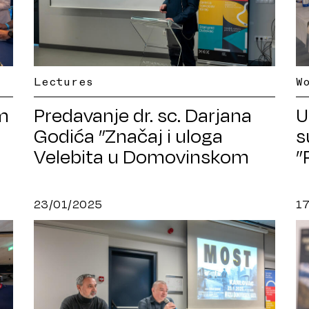
Lectures
W
m
Predavanje dr. sc. Darjana
U
Godića ”Značaj i uloga
s
Velebita u Domovinskom
”
ratu”
23/01/2025
1