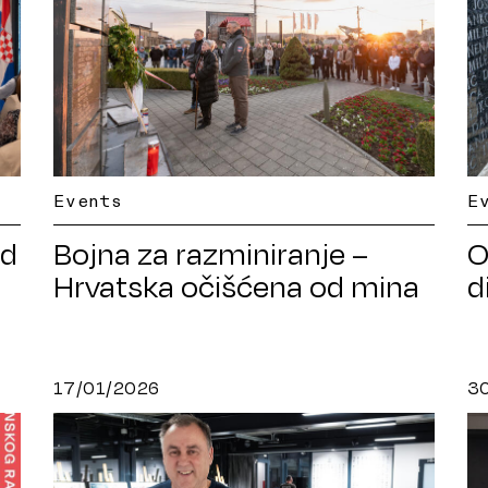
E
Events
ed
O
Bojna za razminiranje –
d
Hrvatska očišćena od mina
17/01/2026
3