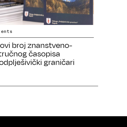
vents
ovi broj znanstveno-
tručnog časopisa
odplješivički graničari