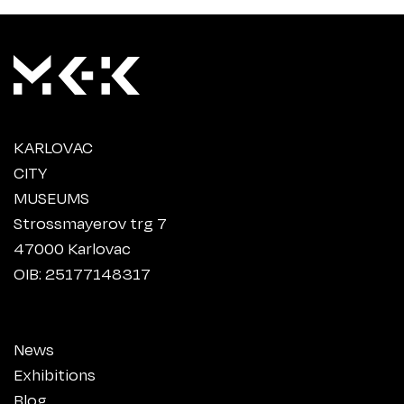
KARLOVAC
CITY
MUSEUMS
Strossmayerov trg 7
47000 Karlovac
OIB: 25177148317
News
Exhibitions
Blog